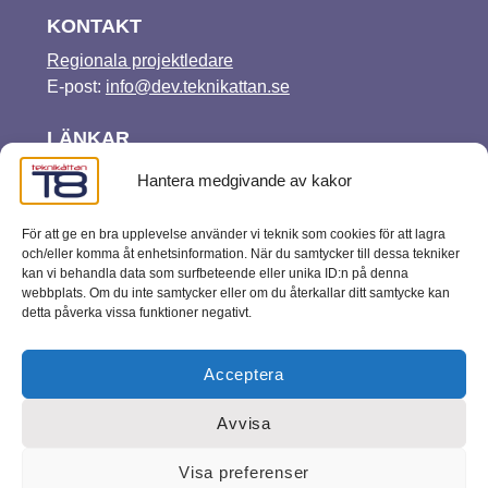
KONTAKT
Regionala projektledare
E-post:
info@dev.teknikattan.se
LÄNKAR
Press
Hantera medgivande av kakor
Hall of fame
Lektionstipset
För att ge en bra upplevelse använder vi teknik som cookies för att lagra
och/eller komma åt enhetsinformation. När du samtycker till dessa tekniker
kan vi behandla data som surfbeteende eller unika ID:n på denna
FÖLJ OSS
webbplats. Om du inte samtycker eller om du återkallar ditt samtycke kan
YouTube
Facebook
Instagram
detta påverka vissa funktioner negativt.
Acceptera
©2024 Teknikåttan
Avvisa
Visa preferenser